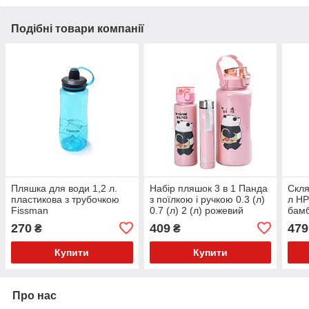
Подібні товари компанії
Пляшка для води 1,2 л.
Набір пляшок 3 в 1 Панда
Скля
пластикова з трубочкою
з поїлкою і ручкою 0.3 (л)
л HP
Fissman
0.7 (л) 2 (л) рожевий
бам
HPZSB120014P
34-3
270
409
479
₴
₴
Купити
Купити
Про нас