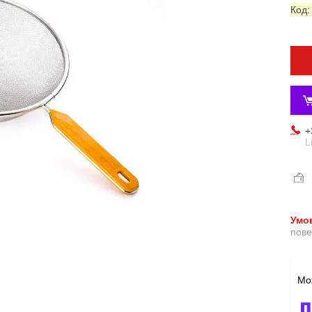
Код
+
L
пове