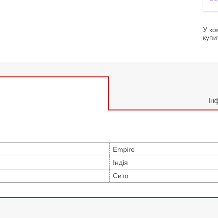
У ко
купи
Ін
Empire
Індія
Сито