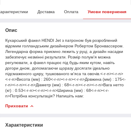
арактеристики
Доставка
Оплата
Умови повернення
Опис
Кухарський факел HENDI Jet з патроном був розроблений
відомим голландським дизайнером Робертом Бронвассером.
Легендарна форма приємно лежить у руці, а дизайн насадки
забезпечує незмінні результати. Розмір полум'я можна
регулювати, а факел працює під будь-яким кутом, навіть
догори дном, допомагаючи щоразу досягати ідеально
підсмаженого цукру, тушкованого м'яса та овочів.<-r-n><-r-n>
<-r-n>Висота (мм) : 260<-r-n><-r-n><-r-n>Довжина (мм) : 175<-
r-n><-r-n><-r-n>Діаметр (мм) : 68<-r-n><-r-n><-r-n>Вага нетто
(кг) : 0.53<-r-n><-r-n><-r-n>Ширина (мм) : 68<-r-n><-r-
n>Потрібна консультація? Напишіть нам:
Приховати
Характеристики