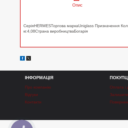
Опис
СеріяHERMESТоргова маркаUniglass Призначення Колін
кг.4,08Страна виробництваБогарія
ІНФОРМАЦІЯ
ПОКУПЦ
Про компанію
Оплата і 
Відгуки
Залишити 
Контакти
Повернен