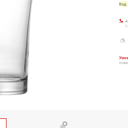
Код
+
L
пове