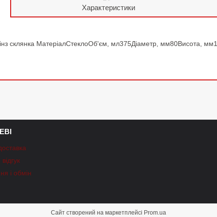
Характеристики
з склянка МатеріалСтеклоОб'єм, мл375Діаметр, мм80Висота, мм152
ЕВІ
доставка
відгук
ня і обмін
Сайт створений на маркетплейсі
Prom.ua