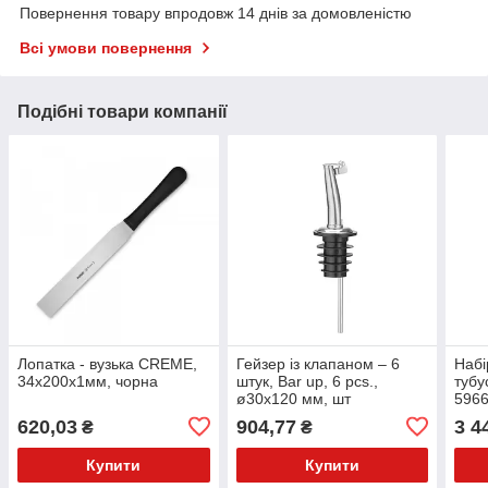
Повернення товару впродовж 14 днів за домовленістю
Всі умови повернення
Подібні товари компанії
Лопатка - вузька CREME,
Гейзер із клапаном – 6
Набі
34x200x1мм, чорна
штук, Bar up, 6 pcs.,
тубу
ø30x120 мм, шт
5966
620,03
904,77
3 4
₴
₴
Купити
Купити