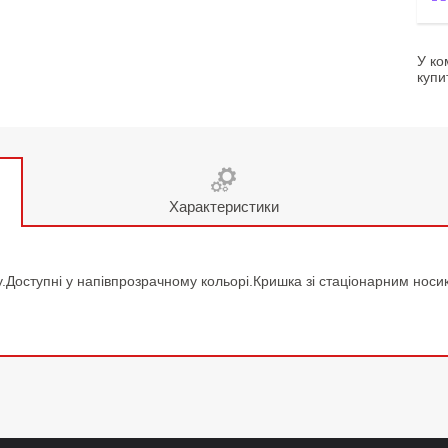
У ко
купи
Характеристики
у.Доступні у напівпрозрачному кольорі.Кришка зі стацiонарним носи