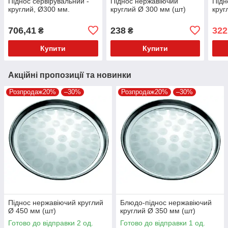
Піднос сервірувальний -
Піднос нержавіючий
Підн
круглий, Ø300 мм.
круглий Ø 300 мм (шт)
круг
706,41
238
322
₴
₴
Купити
Купити
Акційні пропозиції та новинки
Розпродаж20%
–30%
Розпродаж20%
–30%
Піднос нержавіючий круглий
Блюдо-піднос нержавіючий
Ø 450 мм (шт)
круглий Ø 350 мм (шт)
Готово до відправки 2 од.
Готово до відправки 1 од.