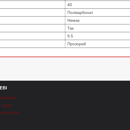
40
Полікарбонат
Немає
Так
9.5
Прозорий
ЕВІ
доставка
відгук
ня і обмін