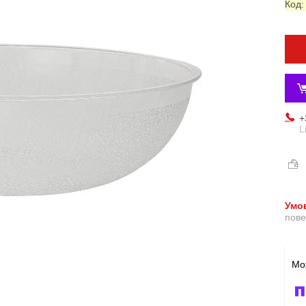
Код
+
L
пове