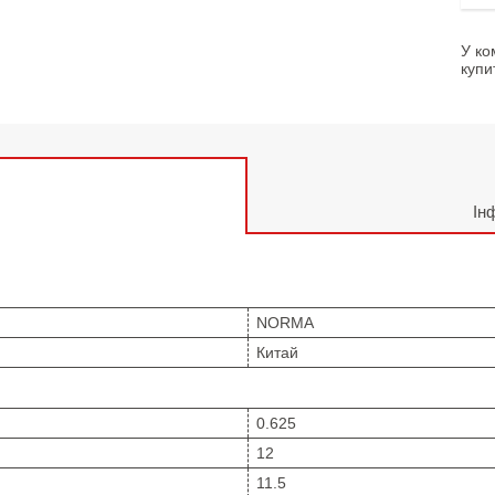
У ко
купи
Ін
NORMA
Китай
0.625
12
11.5