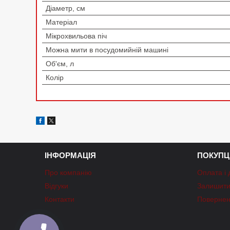
Діаметр, см
Матеріал
Мікрохвильова піч
Можна мити в посудомийній машині
Об'єм, л
Колір
ІНФОРМАЦІЯ
ПОКУПЦ
Про компанію
Оплата і 
Відгуки
Залишити 
Контакти
Повернен