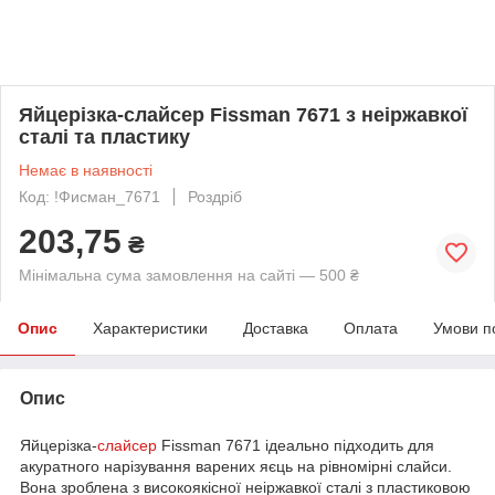
Яйцерізка-слайсер Fissman 7671 з неіржавкої
сталі та пластику
Немає в наявності
Код: !Фисман_7671
Роздріб
203,75
₴
Мінімальна сума замовлення на сайті — 500 ₴
Опис
Характеристики
Доставка
Оплата
Умови п
Опис
Яйцерізка-
слайсер
Fissman 7671 ідеально підходить для
акуратного нарізування варених яєць на рівномірні слайси.
Вона зроблена з високоякісної неіржавкої сталі з пластиковою