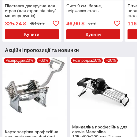
Підставка двоярусна для
Сито 9 см. барне,
Пітч
страв (для страв під піцу/
неіржавка сталь
нерж
морепродуктів)
стал
18,5х24х11 см.
325,24
46,90
116
₴
₴
464,63 ₴
67 ₴
нержавіюча сталь
Купити
Купити
Акційні пропозиції та новинки
Розпродаж20%
–30%
Розпродаж10%
–20%
Мандаліна професійна для
Картоплерізка професійна
овочів Mandolina
для нарізування фрі (шт)
125x400х200 мм. 2 леза