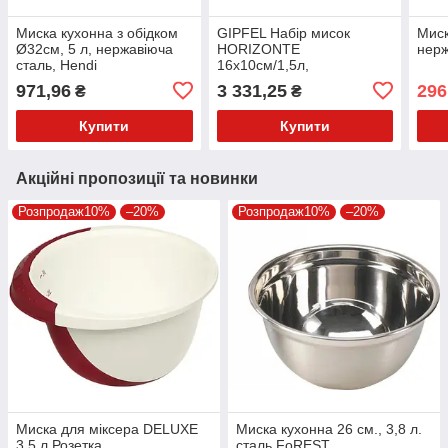
Миска кухонна з обідком
GIPFEL Набір мисок
Миск
Ø32см, 5 л, нержавіюча
HORIZONTE
нерж
сталь, Hendi
16х10см/1,5л,
20х12см/2,7л,
971,96
3 331,25
296
₴
₴
24х13см/4,2л. Матеріал:
нерж. сталь 18/0.
Купити
Купити
Товщина:
Акційні пропозиції та новинки
Розпродаж10%
–20%
Розпродаж10%
–20%
Миска для міксера DELUXE
Миска кухонна 26 см., 3,8 л.
3,5 л Розетка
сталь FoREST