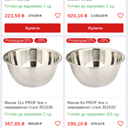
Готово до відправки 1 од.
Готово до відправки 1 од.
223,59
920,16
₴
₴
279,49 ₴
1 150,20 ₴
Купити
Купити
Розпродаж10%
–20%
Розпродаж10%
–20%
Миска 11л PROF line з
Миска 6л PROF line з
нержавіючої сталі 351036
нержавіючої сталі 351032
Готово до відправки 2 од.
Готово до відправки 101 од.
367,65
296,10
₴
₴
459,56 ₴
370,12 ₴