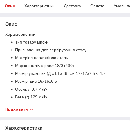
Опис
Характеристики
Доставка
Оплата
Умови п
Опис
Характеристики
Тип товару
миски
Призначення
для сервірування столу
Матеріал
нержавіюча сталь
Марка сталі
< /span>
18/0 (430)
Розмір упаковки (Д х Ш х В), см
17х17х7,5
< /li>
Розмір, див
16х16х6,5
Обсяг, л
0.7
< /li>
Вага (г)
129
< /li>
Приховати
Характеристики