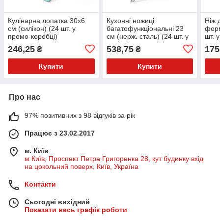
Кулінарна лопатка 30х6
Кухонні ножиці
Ніж 
см (силікон) (24 шт. у
багатофункціональні 23
форм
промо-коробці)
см (нерж. сталь) (24 шт. у
шт. 
промо-коробці)
1од
246,25
538,75
175
₴
₴
Купити
Купити
Про нас
97% позитивних з 98 відгуків за рік
Працює з 23.02.2017
м. Київ
м Київ, Проспект Петра Григоренка 28, кут будинку вхід
на цокольний поверх, Київ, Україна
Контакти
Сьогодні вихідний
Показати весь графік роботи