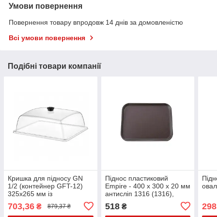
Умови повернення
Повернення товару впродовж 14 днів за домовленістю
Всі умови повернення
Подібні товари компанії
Кришка для підносу GN
Піднос пластиковий
Підн
1/2 (контейнер GFT-12)
Empire - 400 x 300 x 20 мм
овал
325х265 мм із
антисліп 1316 (1316),
полікарбонату,
382788
703,36
518
298
₴
₴
879,37 ₴
прямокутна GastroPlast
GF-0012