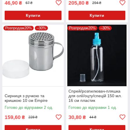
46,90
205,80
₴
₴
67 ₴
294 ₴
Купити
Купити
Розпродаж20%
–30%
Розпродаж20%
–30%
Спрей/розпилювач-пляшка
Сирниця з ручкою та
для олії/оцту/спецій 150 мл.
кришкою 10 см Empire
16 см пластик
Готово до відправки 2 од.
Готово до відправки 1 од.
159,60
30,80
₴
₴
228 ₴
44 ₴
Купити
Купити