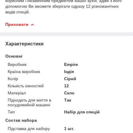
корисним і незамінним предметом Вашої кухні, адже з його
допомогою Ви зможете зберігати одразу 12 різноманітних
видів спецій.
Приховати
Характеристики
Основні
Виробник
Empire
Країна виробник
Індія
Колір
Сірий
Кількість ємностей
12
Матеріал
Скло
Підходить для миття в
Так
посудомийній машині
Тип
Набір для спецій
Состав набора
Підставка для набору
1 шт.