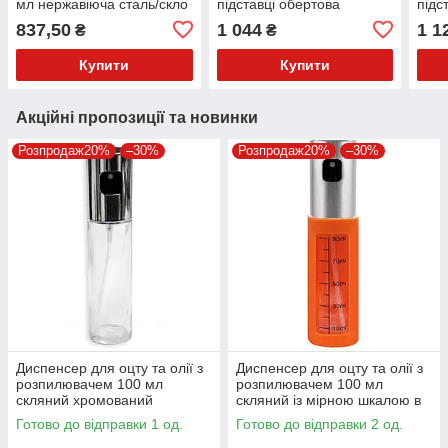
мл нержавіюча сталь/скло
підставці обертова
підс
WESTMARK
(карусель) коричнева
(кар
837,50
1 044
1 1
₴
₴
неіржавка сталь
неір
Купити
Купити
Акційні пропозиції та новинки
Розпродаж20%
–30%
Розпродаж20%
–30%
Диспенсер для оцту та олії з
Диспенсер для оцту та олії з
розпилювачем 100 мл
розпилювачем 100 мл
скляний хромований
скляний із мірною шкалою в
чохлі
Готово до відправки 1 од.
Готово до відправки 2 од.