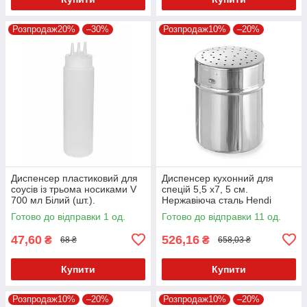
Розпродаж20%
–30%
Розпродаж10%
–20%
Диспенсер пластиковий для
Диспенсер кухонний для
соусів із трьома носиками V
спецій 5,5 х7, 5 см.
700 мл Білий (шт.).
Нержавіюча сталь Hendi
Готово до відправки 1 од.
Готово до відправки 11 од.
47,60
526,16
₴
₴
68 ₴
658,03 ₴
Купити
Купити
Розпродаж10%
–20%
Розпродаж10%
–20%