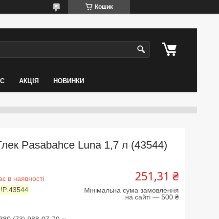
Кошик
АС
АКЦІЯ
НОВИНКИ
Глек Pasabahce Luna 1,7 л (43544)
251,31 ₴
є в наявності
:
!P:43544
Мінімальна сума замовлення
на сайті — 500 ₴