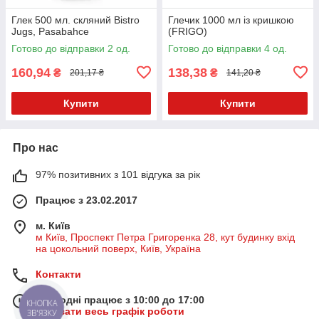
Глек 500 мл. скляний Bistro
Глечик 1000 мл із кришкою
Jugs, Pasabahce
(FRIGO)
Готово до відправки 2 од.
Готово до відправки 4 од.
160,94
138,38
₴
₴
201,17 ₴
141,20 ₴
Купити
Купити
Про нас
97% позитивних з 101 відгука за рік
Працює з 23.02.2017
м. Київ
м Київ, Проспект Петра Григоренка 28, кут будинку вхід
на цокольний поверх, Київ, Україна
Контакти
Сьогодні працює з 10:00 до 17:00
КНОПКА
Показати весь графік роботи
ЗВ'ЯЗКУ