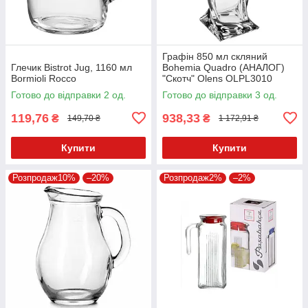
Графін 850 мл скляний
Глечик Bistrot Jug, 1160 мл
Bohemia Quadro (АНАЛОГ)
Bormioli Rocco
"Скотч" Olens OLPL3010
Готово до відправки 2 од.
Готово до відправки 3 од.
119,76
938,33
₴
₴
149,70 ₴
1 172,91 ₴
Купити
Купити
Розпродаж10%
–20%
Розпродаж2%
–2%