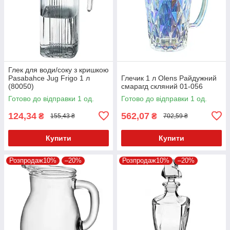
Глек для води/соку з кришкою
Pasabahce Jug Frigo 1 л
Глечик 1 л Olens Райдужний
(80050)
смарагд скляний 01-056
Готово до відправки 1 од.
Готово до відправки 1 од.
124,34
562,07
₴
₴
155,43 ₴
702,59 ₴
Купити
Купити
Розпродаж10%
–20%
Розпродаж10%
–20%