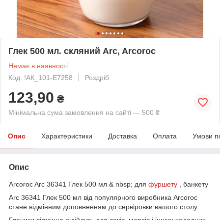
Глек 500 мл. скляний Arc, Arcoroc
Немає в наявності
Код: !АК_101-E7258
Роздріб
123,90
₴
Мінімальна сума замовлення на сайті — 500 ₴
Опис
Характеристики
Доставка
Оплата
Умови п
Опис
Arcoroc Arc 36341 Глек 500 мл & nbsp; для
фуршету
, банкету
Arc 36341 Глек 500 мл від популярного виробника Arcoroc
стане відмінним доповненням до сервіровки вашого столу.
Глечики відмінно підійдуть для соків, морсів і інших холодних