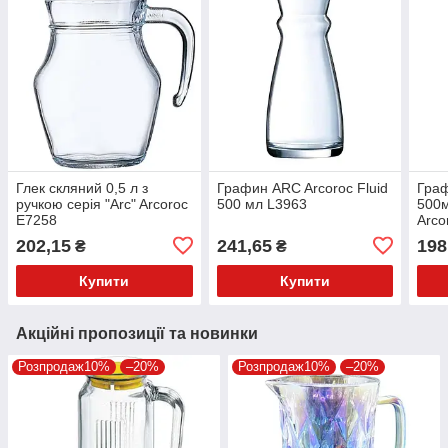
Глек скляний 0,5 л з
Графин ARC Arcoroc Fluid
Граф
ручкою серія "Arc" Arcoroc
500 мл L3963
500м
E7258
Arco
202,15
241,65
198
₴
₴
Купити
Купити
Акційні пропозиції та новинки
Розпродаж10%
–20%
Розпродаж10%
–20%