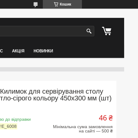
Кошик
АС
АКЦІЯ
НОВИНКИ
Килимок для сервірування столу
ітло-сірого кольору 450х300 мм (шт)
46 ₴
во до відправки
:
!Е_6008
Мінімальна сума замовлення
на сайті — 500 ₴