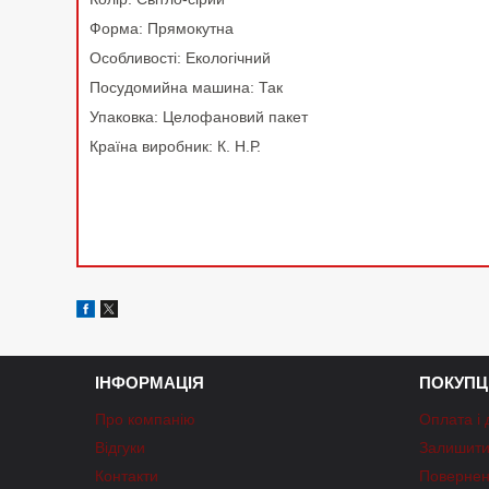
Форма: Прямокутна
Особливості: Екологічний
Посудомийна машина: Так
Упаковка: Целофановий пакет
Країна виробник: К. Н.Р.
ІНФОРМАЦІЯ
ПОКУПЦ
Про компанію
Оплата і 
Відгуки
Залишити 
Контакти
Повернен