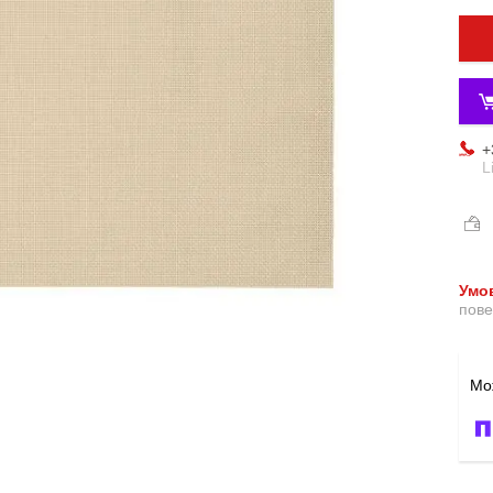
+
L
пове