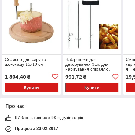
Слайсер для сиру та
Набір ножів для
Ємні
шоколаду 15х10 см.
декорування 3шт. для
карт
нарізування спіраллю.
л "Т
Triangle з нержавіючої
166/
1 804,40
991,72
19,
₴
₴
сталі (77877)
папе
Купити
Купити
Про нас
97% позитивних з 98 відгуків за рік
Працює з 23.02.2017