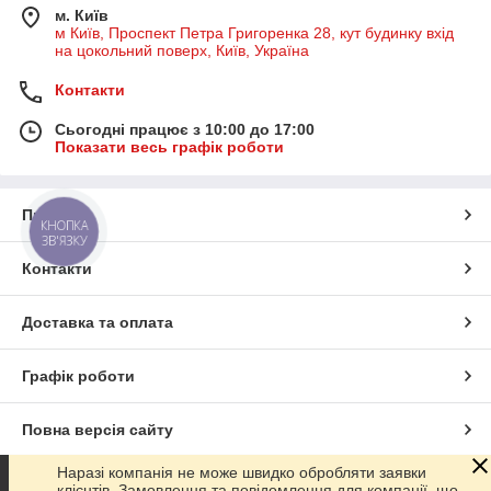
м. Київ
м Київ, Проспект Петра Григоренка 28, кут будинку вхід
на цокольний поверх, Київ, Україна
Контакти
Сьогодні працює з 10:00 до 17:00
Показати весь графік роботи
Про нас
КНОПКА
ЗВ'ЯЗКУ
Контакти
Доставка та оплата
Графік роботи
Повна версія сайту
Наразі компанія не може швидко обробляти заявки
Сайт створено на маркетплейсі
Prom.ua
клієнтів. Замовлення та повідомлення для компанії, що