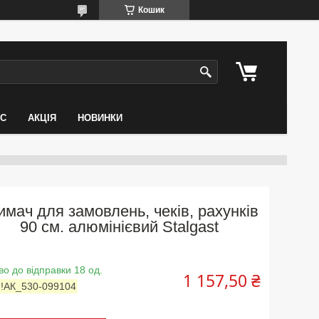
Кошик
АС
АКЦІЯ
НОВИНКИ
имач для замовлень, чеків, рахунків
90 см. алюмінієвий Stalgast
во до відправки 18 од.
1 157,50 ₴
:
!АК_530-099104