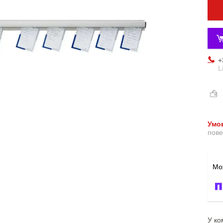
+
L
пове
У ко