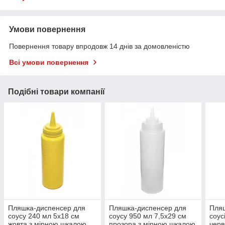
Умови повернення
Повернення товару впродовж 14 днів за домовленістю
Всі умови повернення
Подібні товари компанії
Пляшка-диспенсер для
Пляшка-диспенсер для
Пля
соусу 240 мл 5х18 см
соусу 950 мл 7,5х29 см
соус
жовта з мірною шкалою
прозора з мірною шкалою
черв