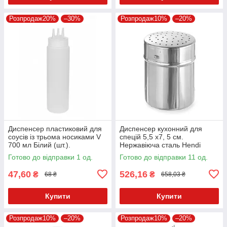
Розпродаж20%
–30%
Розпродаж10%
–20%
Диспенсер пластиковий для
Диспенсер кухонний для
соусів із трьома носиками V
спецій 5,5 х7, 5 см.
700 мл Білий (шт.).
Нержавіюча сталь Hendi
Готово до відправки 1 од.
Готово до відправки 11 од.
47,60
526,16
₴
₴
68 ₴
658,03 ₴
Купити
Купити
Розпродаж10%
–20%
Розпродаж10%
–20%