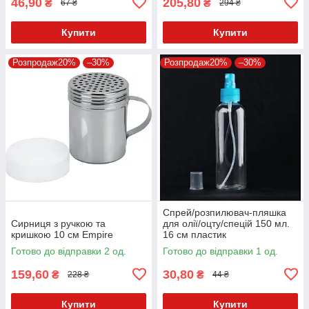
46,90
205,80
₴
₴
67 ₴
294 ₴
Купити
Купити
Розпродаж20%
–30%
Розпродаж20%
–30%
Спрей/розпилювач-пляшка
Сирниця з ручкою та
для олії/оцту/спецій 150 мл.
кришкою 10 см Empire
16 см пластик
Готово до відправки 2 од.
Готово до відправки 1 од.
159,60
30,80
₴
₴
228 ₴
44 ₴
Купити
Купити