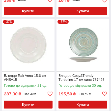
289
204
₴
₴
459 ₴
324 ₴
Купити
Купити
–37%
–37%
Блюдце Rak Anna 15.6 см
Блюдце Cosy&Trendy
ANSA15
Turbolino 17 см синє 787426
Готово до відправки 21 од.
Готово до відправки 30 од.
287,30
195,50
₴
₴
456,30 ₴
310,50 ₴
Купити
Купити