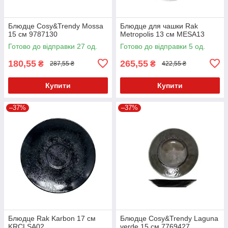
Блюдце Cosy&Trendy Mossa
Блюдце для чашки Rak
15 см 9787130
Metropolis 13 см MESA13
Готово до відправки 27 од.
Готово до відправки 5 од.
180,55
265,55
₴
₴
287,55 ₴
422,55 ₴
Купити
Купити
–37%
–37%
Блюдце Rak Karbon 17 см
Блюдце Cosy&Trendy Laguna
KRCLSA02
verde 15 см 7769427