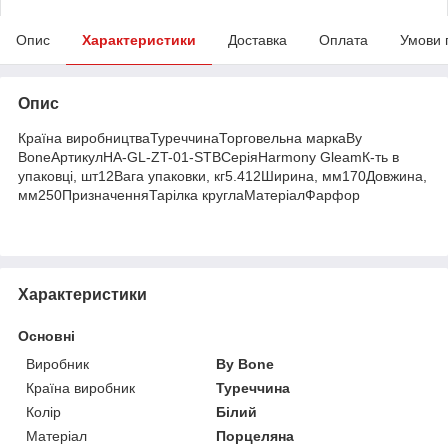
Опис
Характеристики
Доставка
Оплата
Умови 
Опис
Країна виробництваТуреччинаТорговельна маркаBy
BoneАртикулHA-GL-ZT-01-STBСеріяHarmony GleamК-ть в
упаковці, шт12Вага упаковки, кг5.412Ширина, мм170Довжина,
мм250ПризначенняТарілка круглаМатеріалФарфор
Характеристики
Основні
Виробник
By Bone
Країна виробник
Туреччина
Колір
Білий
Матеріал
Порцеляна