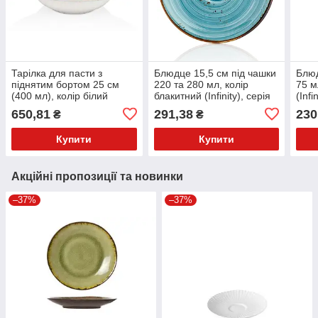
Тарілка для пасти з
Блюдце 15,5 см під чашки
Блюд
піднятим бортом 25 см
220 та 280 мл, колір
75 м
(400 мл), колір білий
блакитний (Infinity), серія
(Infi
(Gleam), серія Harmony
"Harmony" HA-IN-ZT-01-
HA-I
650,81
291,38
230
₴
₴
HA-GL-ZT-25-CK
CT
Купити
Купити
Акційні пропозиції та новинки
–37%
–37%