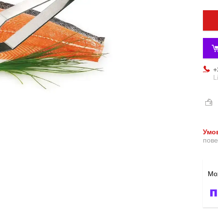
+
L
пове