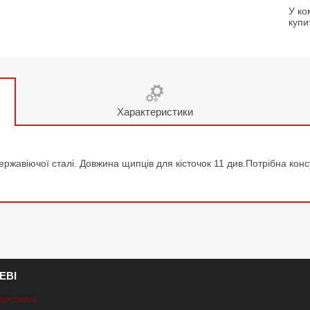
У ко
купи
Характеристики
нержавіючої сталі. Довжина щипців для кісточок 11 див.Потрібна кон
ЕВІ
доставка