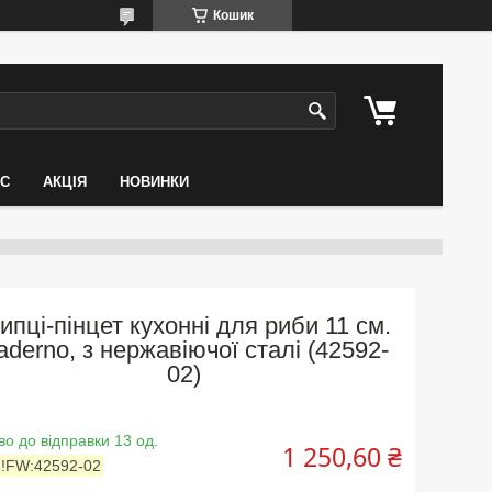
Кошик
АС
АКЦІЯ
НОВИНКИ
пці-пінцет кухонні для риби 11 см.
aderno, з нержавіючої сталі (42592-
02)
во до відправки 13 од.
1 250,60 ₴
:
!FW:42592-02