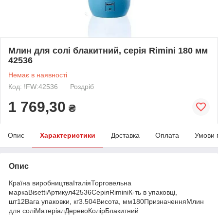
Млин для солі блакитний, серія Rimini 180 мм
42536
Немає в наявності
Код: !FW:42536
Роздріб
1 769,30
₴
Опис
Характеристики
Доставка
Оплата
Умови 
Опис
Країна виробництваІталіяТорговельна
маркаBisettiАртикул42536СеріяRiminiК-ть в упаковці,
шт12Вага упаковки, кг3.504Висота, мм180ПризначенняМлин
для соліМатеріалДеревоКолірБлакитний