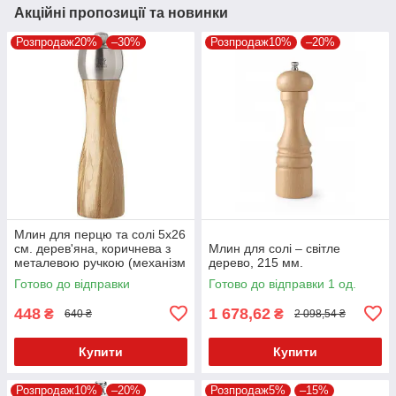
Акційні пропозиції та новинки
Розпродаж20%
–30%
Розпродаж10%
–20%
Млин для перцю та солі 5х26
см. дерев'яна, коричнева з
Млин для солі – світле
металевою ручкою (механізм
дерево, 215 мм.
кераміка)
Готово до відправки
Готово до відправки 1 од.
448
1 678,62
₴
₴
640 ₴
2 098,54 ₴
Купити
Купити
Розпродаж10%
–20%
Розпродаж5%
–15%