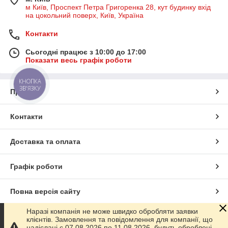
м Київ, Проспект Петра Григоренка 28, кут будинку вхід
на цокольний поверх, Київ, Україна
Контакти
Сьогодні працює з 10:00 до 17:00
Показати весь графік роботи
КНОПКА
ЗВ'ЯЗКУ
Про нас
Контакти
Доставка та оплата
Графік роботи
Повна версія сайту
Наразі компанія не може швидко обробляти заявки
Сайт створено на маркетплейсі
Prom.ua
клієнтів. Замовлення та повідомлення для компанії, що
надіслані с 07.08.2026 по 11.08.2026, будуть оброблені