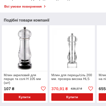
Всі умови повернення
Подібні товари компанії
Млин акриловий для
Млин для перець/сіль 200
Млин
перцю та солі H 105 мм
мм. прозора висока HLS
на п
(шт)
107
370,91
655
₴
₴
436,37 ₴
Купити
Купити