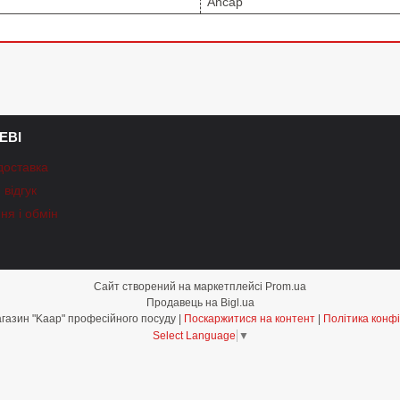
Ancap
ЕВІ
доставка
відгук
ня і обмін
Сайт створений на маркетплейсі
Prom.ua
Продавець на Bigl.ua
Інтернет-магазин "Kaap" професійного посуду |
Поскаржитися на контент
|
Політика конфі
Select Language
▼