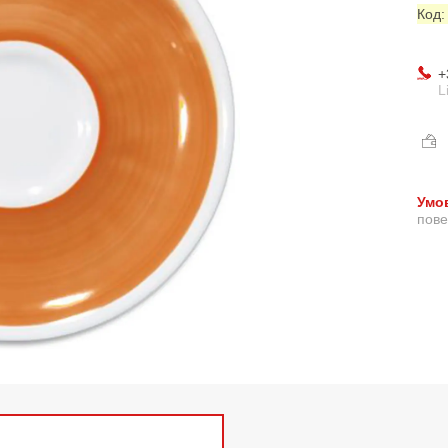
Код
+
L
пове