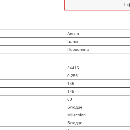
Ін
Ancap
Італія
Порцеляна
34415
0.255
145
145
60
Блюдце
Millecolori
Блюдце