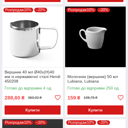
Розпродаж10%
–20%
Розпродаж10%
–20%
Вершник 40 мл Ø40x(H)40
мм із нержавіючої сталі Hendi
Молочник (вершник) 50 мл
450208
Lubiana, Lubiana
Готово до відправки 4 од.
Готово до відправки 250 од.
288,60
159
₴
₴
360,92 ₴
198,75 ₴
Купити
Купити
Розпродаж10%
–20%
Розпродаж10%
–20%