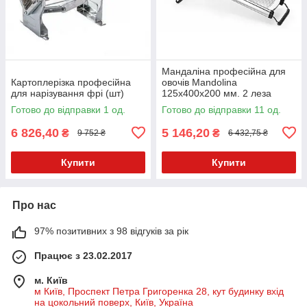
Мандаліна професійна для
Картоплерізка професійна
овочів Mandolina
для нарізування фрі (шт)
125x400х200 мм. 2 леза
Hendi 222652
Готово до відправки 1 од.
Готово до відправки 11 од.
6 826,40
5 146,20
₴
₴
9 752 ₴
6 432,75 ₴
Купити
Купити
Про нас
97% позитивних з 98 відгуків за рік
Працює з 23.02.2017
м. Київ
м Київ, Проспект Петра Григоренка 28, кут будинку вхід
на цокольний поверх, Київ, Україна