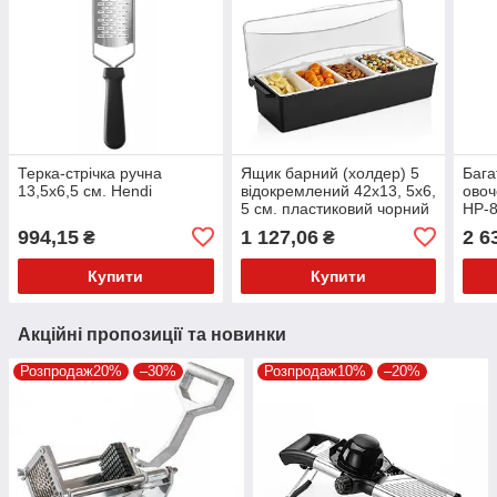
Терка-стрічка ручна
Ящик барний (холдер) 5
Бага
13,5х6,5 см. Hendi
відокремлений 42х13, 5х6,
овоч
5 см. пластиковий чорний
HP-8
Gastro Plast
994,15
1 127,06
2 6
₴
₴
Купити
Купити
Акційні пропозиції та новинки
Розпродаж20%
–30%
Розпродаж10%
–20%