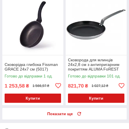
Сковорода для млинців
Сковорідка глибока Fissman
24х2,8 см з антипригарним
GRACE 24x7 см (5017)
покриттям ALUMA FoREST
Готово до відправки 1 од.
Готово до відправки 101 од.
1 253,58
821,70
₴
₴
1 566,97 ₴
1 027,12 ₴
Купити
Купити
Показати ще