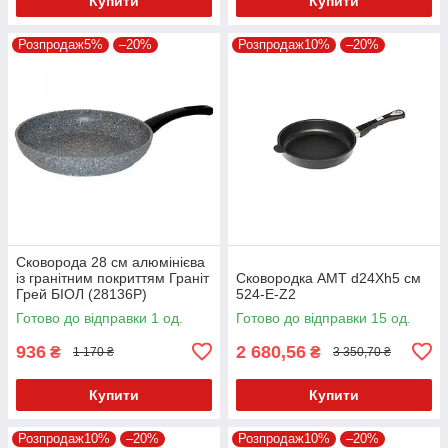
Купити
Купити
Розпродаж5%
–20%
Розпродаж10%
–20%
Сковорода 28 см алюмінієва
із гранітним покриттям Граніт
Сковородка AMT d24Xh5 см
Грей БІОЛ (28136Р)
524-E-Z2
Готово до відправки 1 од.
Готово до відправки 15 од.
936
2 680,56
₴
₴
1 170 ₴
3 350,70 ₴
Купити
Купити
Розпродаж10%
–20%
Розпродаж10%
–20%