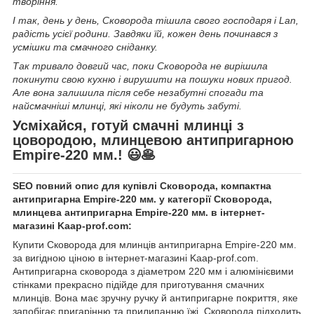
творіння.
І так, день у день, Сковорода тішила свого господаря і Lan,
радість усієї родини. Завдяки їй, кожен день починався з
усмішки та смачного сніданку.
Так тривало довгий час, поки Сковорода не вирішила
покинути свою кухню і вирушити на пошуки нових пригод.
Але вона залишила після себе незабутні спогади та
найсмачніші млинці, які ніколи не будуть забуті.
Усміхайся, готуй смачні млинці з
цовородою, млинцевою антипригарною
Empire-220 мм.! 😃🥞
SEO повний опис для купівлі Сковорода, компактна
антипригарна Empire-220 мм. у категорії Сковорода,
млинцева антипригарна Empire-220 мм. в інтернет-
магазині Kaap-prof.com:
Купити Сковорода для млинців антипригарна Empire-220 мм.
за вигідною ціною в інтернет-магазині Kaap-prof.com.
Антипригарна сковорода з діаметром 220 мм і алюмінієвими
стінками прекрасно підійде для приготування смачних
млинців. Вона має зручну ручку й антипригарне покриття, яке
запобігає пригарінню та прилипанню їжі. Сковорода підходить