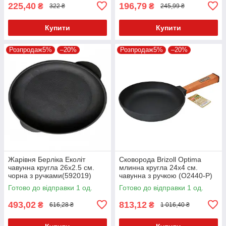
225,40
196,79
₴
₴
322 ₴
245,99 ₴
Купити
Купити
Розпродаж5%
–20%
Розпродаж5%
–20%
Жарівня Берліка Еколіт
Сковорода Brizoll Optima
чавунна кругла 26х2.5 см.
млинна кругла 24х4 см.
чорна з ручками(592019)
чавунна з ручкою (О2440-Р)
Готово до відправки 1 од.
Готово до відправки 1 од.
493,02
813,12
₴
₴
616,28 ₴
1 016,40 ₴