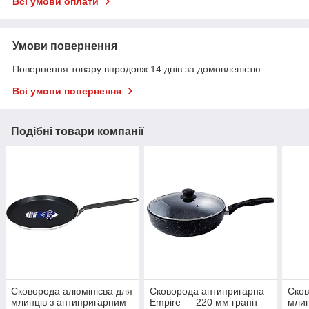
Всі умови оплати
Умови повернення
Повернення товару впродовж 14 днів за домовленістю
Всі умови повернення
Подібні товари компанії
Сковорода алюмінієва для
Сковорода антипригарна
Сков
млинців з антипригарним
Empire — 220 мм граніт
млин