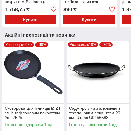
покриттям Platinum (d-
глибока з кришкою
дном
255/215 мм, h-17 мм),
покр
1 758,75
890
1 8
₴
₴
Stalgas
h-17
Купити
Купити
Акційні пропозиції та новинки
Розпродаж20%
–30%
Розпродаж10%
–20%
Сковорода для млинців Ø 24
Садж круглий з алюмінію з
см із тефлоновим покриттям
тефлоновим покриттям 20
Уно 7525
см. Ulutas U0456588
Готово до відправки 1 од.
Готово до відправки 1 од.