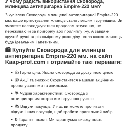
У чому радість використання Сковорода,
млинцева антипригарна Empire-220 мм?
З купівлею Сковороди млинцевої антипригарної Empire-220
мм. ваше приготування млинців стане легшим і зручнішим. Ви
зможете насолоджуватися процесом готування, не
переживаючи за пригорілу або прилиплу їжу. А завдяки
зручній ручці та рівномірному розподілу тепла кожен млинець
буде ідеальним і апетитним.
🛍️ Купуйте Сковорода для млинців
антипригарна Empire-220 мм. на сайті
Kaap-prof.com і отримайте такі переваги:
👍 Гарна ціна: Якісна сковорода за доступною ціною.
🎁 Акції та знижки: Скористайтеся нашими акційними
пропонуваннями та знижками.
🌟 Чудові характеристики: Сковорода з
антипригарним покриттям і зручною ручкою.
📚 Відгуки покупців: У нас ви можете прочитати
відгуки інших покупців, щоб зробити правильний вибір.
🔒 Гарантія якості: Ми гарантуємо високу якість
продукту.