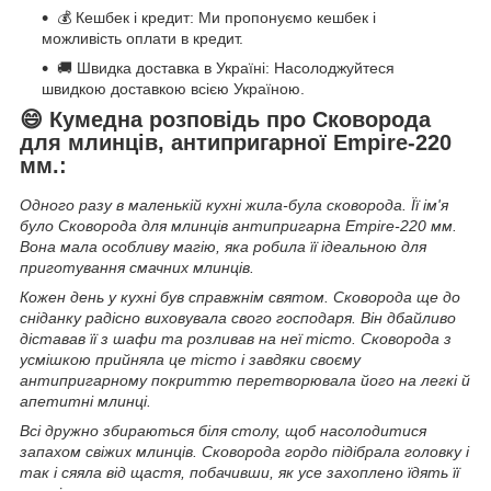
💰 Кешбек і кредит: Ми пропонуємо кешбек і
можливість оплати в кредит.
🚚 Швидка доставка в Україні: Насолоджуйтеся
швидкою доставкою всією Україною.
😄 Кумедна розповідь про Сковорода
для млинців, антипригарної Empire-220
мм.:
Одного разу в маленькій кухні жила-була сковорода. Її ім'я
було Сковорода для млинців антипригарна Empire-220 мм.
Вона мала особливу магію, яка робила її ідеальною для
приготування смачних млинців.
Кожен день у кухні був справжнім святом. Сковорода ще до
сніданку радісно виховувала свого господаря. Він дбайливо
діставав її з шафи та розливав на неї тісто. Сковорода з
усмішкою прийняла це тісто і завдяки своєму
антипригарному покриттю перетворювала його на легкі й
апетитні млинці.
Всі дружно збираються біля столу, щоб насолодитися
запахом свіжих млинців. Сковорода гордо підібрала головку і
так і сяяла від щастя, побачивши, як усе захоплено їдять її