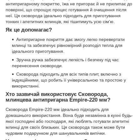
антипригарному покриттю, їжа не пригорає й не прилипає до
поверхні, що спрощує процес готування й очищення після
неї. Ця сковорода ідеально підходить для приготування
тонких і апетитних млинців, які тішитимуть усю сім'ю.
Як це допомагає?
Антипригарне покриття дає змогу легко перевертати
млинці та забезпечує рівномірний розподіл тепла для
ідеального приготування.
Зручна ручка забезпечує легкість і безпеку під час
перенесення сковороди.
Сковорода підходить для всіх типів плит, включно з
індукційними, що робить її універсальною та простою у
використанні.
Хто зазвичай використовує Сковорода,
млинцева антипригарна Empire-220 мм?
Сковорода Empire-220 мм ідеально підходить для
домашнього використання. Вона буде незамінна в кухні будь-
якої господині або господаря, які люблять готувати апетитні
млинці для своїх близьких. Ця сковорода також може бути
чудовим подарунком для шанувальників випічки.