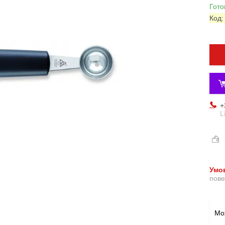
Гото
Код
+
L
пове