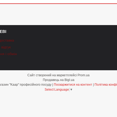
ЕВІ
доставка
відгук
ня і обмін
Сайт створений на маркетплейсі
Prom.ua
Продавець на Bigl.ua
Інтернет-магазин "Kaap" професійного посуду |
Поскаржитися на контент
|
Політика конфі
Select Language
▼