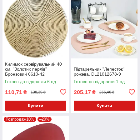
Килимок сервірувальний 40
см, "Золотих перлів"
Підтарельник "Лепесток",
Бронзовий 6610-42
рожева, DL21012678-9
Готово до відправки 6 од.
Готово до відправки 1 од.
110,71
205,17
₴
₴
138,39 ₴
256,46 ₴
Купити
Купити
Розпродаж10%
–20%