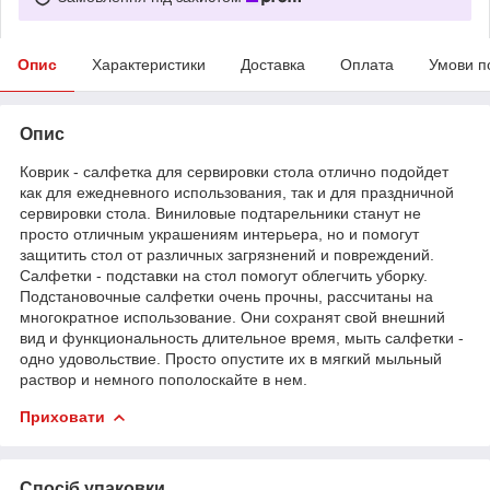
Опис
Характеристики
Доставка
Оплата
Умови п
Опис
Коврик - салфетка для сервировки стола отлично подойдет
как для ежедневного использования, так и для праздничной
сервировки стола. Виниловые подтарельники станут не
просто отличным украшениям интерьера, но и помогут
защитить стол от различных загрязнений и повреждений.
Салфетки - подставки на стол помогут облегчить уборку.
Подстановочные салфетки очень прочны, рассчитаны на
многократное использование. Они сохранят свой внешний
вид и функциональность длительное время, мыть салфетки -
одно удовольствие. Просто опустите их в мягкий мыльный
раствор и немного пополоскайте в нем.
Приховати
Спосіб упаковки