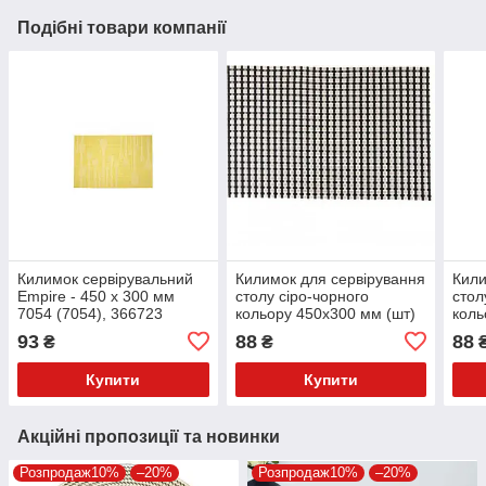
Подібні товари компанії
Килимок сервірувальний
Килимок для сервірування
Кили
Empire - 450 x 300 мм
столу сіро-чорного
стол
7054 (7054), 366723
кольору 450х300 мм (шт)
коль
93
88
88
₴
₴
Купити
Купити
Акційні пропозиції та новинки
Розпродаж10%
–20%
Розпродаж10%
–20%