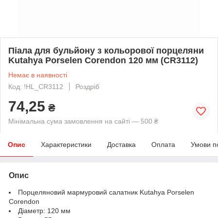
Піала для бульйону з кольорової порцеляни
Kutahya Porselen Corendon 120 мм (CR3112)
Немає в наявності
Код: !HL_CR3112
Роздріб
74,25
₴
Мінімальна сума замовлення на сайті — 500 ₴
Опис
Характеристики
Доставка
Оплата
Умови п
Опис
Порцеляновий мармуровий салатник Kutahya Porselen
Corendon
Діаметр: 120 мм