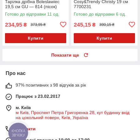
Тарілка дрібна Boleslawiec
Cosy&Trendy Christy 19 см
19,5 см GU — 814 (пісок)
7700231
Готово до відправки 11 од.
Готово до відправки 6 од.
234,95
245,15
₴
₴
373,95 ₴
390,15 ₴
Купити
Купити
Показати ще
Про нас
97% позитивних з 98 відгуків за рік
Працює з 23.02.2017
м. Київ
м Київ, Проспект Петра Григоренка 28, кут будинку вхід
на цокольний поверх, Київ, Україна
Контакти
КНОПКА
ЗВ'ЯЗКУ
Сьогодні працює з 10:00 до 17:00