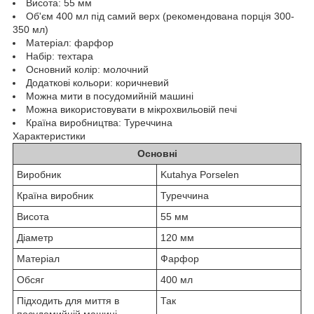
Висота: 55 мм
Об'єм 400 мл під самий верх (рекомендована порція 300-
350 мл)
Матеріал: фарфор
Набір: техтара
Основний колір: молочний
Додаткові кольори: коричневий
Можна мити в посудомийній машині
Можна використовувати в мікрохвильовій печі
Країна виробництва: Туреччина
Характеристики
Основні
Виробник
Kutahya Porselen
Країна виробник
Туреччина
Висота
55 мм
Діаметр
120 мм
Матеріал
Фарфор
Обсяг
400 мл
Підходить для миття в
Так
посудомийній машині