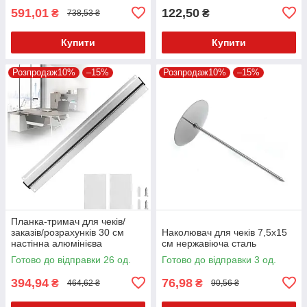
591,01
122,50
₴
₴
738,53 ₴
Купити
Купити
Розпродаж10%
–15%
Розпродаж10%
–15%
Планка-тримач для чеків/
заказів/розрахунків 30 см
Наколювач для чеків 7,5х15
настінна алюмінієва
см нержавіюча сталь
хромована
Готово до відправки 26 од.
Готово до відправки 3 од.
394,94
76,98
₴
₴
464,62 ₴
90,56 ₴