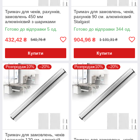
Тримач для чеків, рахунків,
Тримач для замовлень, чеків,
замовлень 450 мм
рахунків 90 см. алюмінієвий
алюмінієвий з шариками
Stalgast
Stalgast 099102
Готово до відправки 5 од.
Готово до відправки 344 од.
432,42
904,96
₴
₴
540,76 ₴
1 131,31 ₴
Купити
Купити
Розпродаж10%
–20%
Розпродаж10%
–20%
Тримач для замовлень, чеків
і рахунків 120 см. алюміній
Тримач для замовлень, чеків,