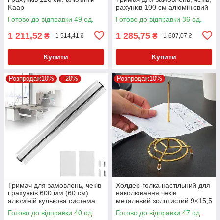
Kaap
рахунків 100 см алюмінієвий
Готово до відправки 49 од.
Готово до відправки 36 од.
1 211,52
1 285,75
₴
₴
1 514,41 ₴
1 607,07 ₴
Купити
Купити
Розпродаж10%
–20%
Розпродаж10%
Тримач для замовлень, чеків
Холдер-голка настільний для
і рахунків 600 мм (60 см)
наколювання чеків
алюміній кулькова система
металевий золотистий 9×15,5
см
Готово до відправки 40 од.
Готово до відправки 47 од.