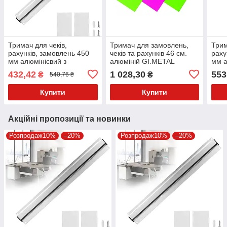
Тримач для чеків,
Тримач для замовлень,
Трим
рахунків, замовлень 450
чеків та рахунків 46 см.
раху
мм алюмінієвий з
алюміній GI.METAL
мм а
шариками Stalgast 099102
шари
432,42
1 028,30
553
₴
₴
540,76 ₴
Купити
Купити
Акційні пропозиції та новинки
Розпродаж10%
–20%
Розпродаж10%
–20%