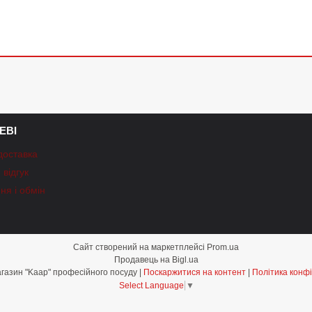
ЕВІ
доставка
відгук
ня і обмін
Сайт створений на маркетплейсі
Prom.ua
Продавець на Bigl.ua
Інтернет-магазин "Kaap" професійного посуду |
Поскаржитися на контент
|
Політика конфі
Select Language
▼