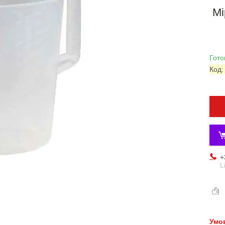
Мі
Гото
Код
+
L