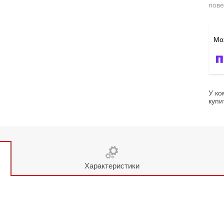
пове
У ко
купи
Характеристики