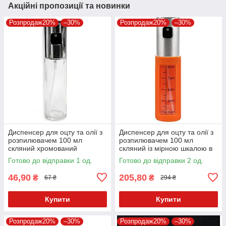
Акційні пропозиції та новинки
Розпродаж20%
–30%
Розпродаж20%
–30%
Диспенсер для оцту та олії з
Диспенсер для оцту та олії з
розпилювачем 100 мл
розпилювачем 100 мл
скляний хромований
скляний із мірною шкалою в
чохлі
Готово до відправки 1 од.
Готово до відправки 2 од.
46,90
205,80
₴
₴
67 ₴
294 ₴
Купити
Купити
Розпродаж20%
–30%
Розпродаж20%
–30%