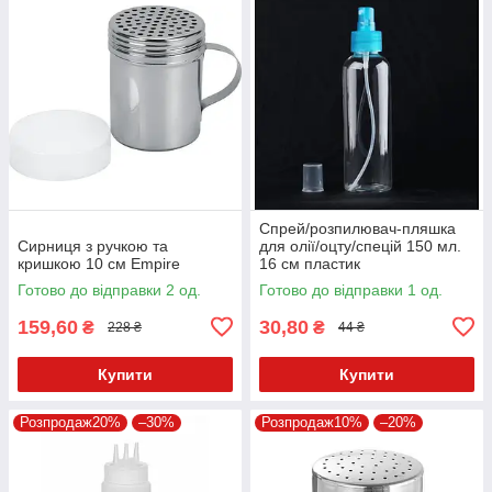
Спрей/розпилювач-пляшка
Сирниця з ручкою та
для олії/оцту/спецій 150 мл.
кришкою 10 см Empire
16 см пластик
Готово до відправки 2 од.
Готово до відправки 1 од.
159,60
30,80
₴
₴
228 ₴
44 ₴
Купити
Купити
Розпродаж20%
–30%
Розпродаж10%
–20%