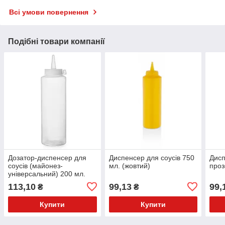
Всі умови повернення
Подібні товари компанії
Дозатор-диспенсер для
Диспенсер для соусів 750
Дисп
соусів (майонез-
мл. (жовтий)
проз
універсальний) 200 мл.
прозорий Kitchen Line
113,10
99,13
99,
₴
₴
Купити
Купити