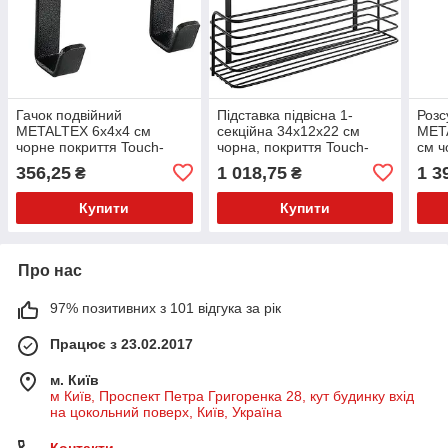
Гачок подвійний
Підставка підвісна 1-
Розс
METALTEX 6х4х4 см
секційна 34х12х22 см
MET
чорне покриття Touch-
чорна, покриття Touch-
см ч
Therm GALILEO LAVA
Therm GALILEO LAVA
The
356,25
1 018,75
1 3
₴
₴
(352602)
METALTEX
(361
Купити
Купити
Про нас
97% позитивних з 101 відгука за рік
Працює з 23.02.2017
м. Київ
м Київ, Проспект Петра Григоренка 28, кут будинку вхід
на цокольний поверх, Київ, Україна
Контакти