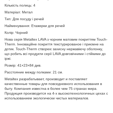
Кількість полиць: 4
Матеріал: Метал
Тип: Для посуду і речей
Найменування: Етажерки для речей
Колір: Чорний
Нова серія Metaltex
LAVA
з чорним матовим покриттям Touch-
Therm. Інноваційне покриття текстурированое і приємне на
дотик. Touch-Therm
створює захисну нержавіючу оболонку,
що робить всі
продукти серії
LAVA
довговічними і стійкими до
іржі.
Розмір: 41×23×84 див.
Расстояние между полками: 21 см.
Metaltex разрабатывает, производит и поставляет
качественные товары для повседневного использования в
быту. Компания известна в более чем 75 странах мира.
Продукция производится на 4-х высокотехнологичных цехах с
использованием экологически чистых материалов.