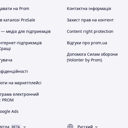
авати на Prom
Контактна інформація
 каталозі ProSale
Захист прав на контент
 — медіа для підприємців
Content right protection
інтернет-підприємців
Відгуки про prom.ua
Кращі
Допомога Силам оборони
тувача
(Volonter by Prom)
нфіденційності
оти на маркетплейсі
ограма електронний
с PROM
oogle Ads
вітла
Русский
BETA