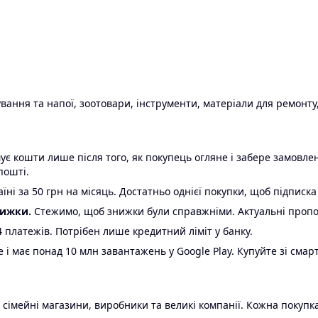
ання та напої, зоотовари, інструменти, матеріали для ремонту,
є кошти лише після того, як покупець огляне і забере замовл
пошті.
ні за 50 грн на місяць. Достатньо однієї покупки, щоб підписка
нижки.
Стежимо, щоб знижки були справжніми. Актуальні пропози
24 платежів. Потрібен лише кредитний ліміт у банку.
e і має понад 10 млн завантажень у Google Play. Купуйте зі смар
 сімейні магазини, виробники та великі компанії. Кожна покупка