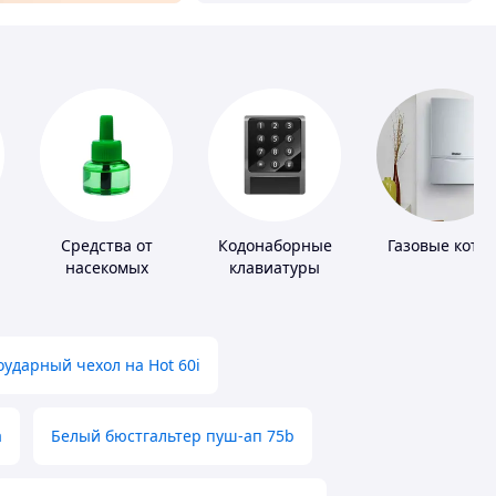
Средства от
Кодонаборные
Газовые котл
насекомых
клавиатуры
ударный чехол на Hot 60i
а
Белый бюстгальтер пуш-ап 75b