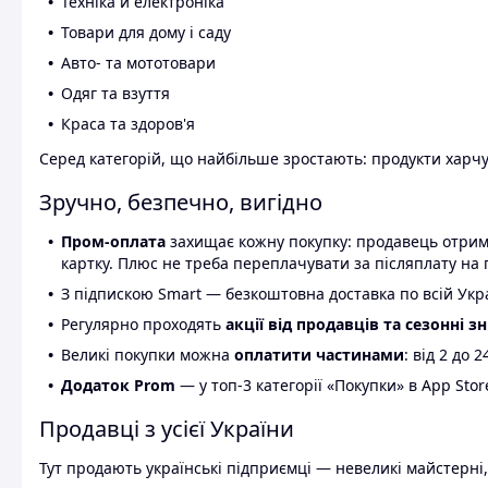
Техніка й електроніка
Товари для дому і саду
Авто- та мототовари
Одяг та взуття
Краса та здоров'я
Серед категорій, що найбільше зростають: продукти харчув
Зручно, безпечно, вигідно
Пром-оплата
захищає кожну покупку: продавець отриму
картку. Плюс не треба переплачувати за післяплату на 
З підпискою Smart — безкоштовна доставка по всій Украї
Регулярно проходять
акції від продавців та сезонні з
Великі покупки можна
оплатити частинами
: від 2 до 
Додаток Prom
— у топ-3 категорії «Покупки» в App Stor
Продавці з усієї України
Тут продають українські підприємці — невеликі майстерні,