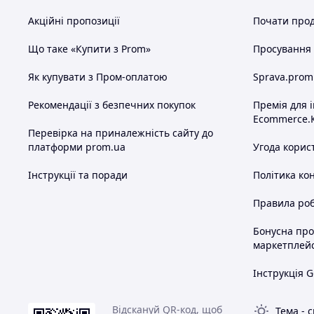
Акційні пропозиції
Почати прод
Що таке «Купити з Prom»
Просування в
Як купувати з Пром-оплатою
Sprava.prom
Рекомендації з безпечних покупок
Премія для 
Ecommerce.
Перевірка на приналежність сайту до
платформи prom.ua
Угода корис
Інструкції та поради
Політика ко
Правила роб
Бонусна пр
маркетплей
Інструкція G
Відскануй QR-код, щоб
Тема
-
с