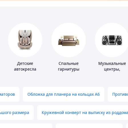
Детские
Спальные
Музыкальные
автокресла
гарнитуры
центры,
магнитолы
маторов
Обложка для планера на кольцах А6
Противо
льшого размера
Кружевной конверт на выписку из роддом