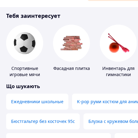
Материалы для ремонта
Тебя заинтересует
Спорт и отдых
Спортивные
Фасадная плитка
Инвентарь для
игровые мячи
гимнастики
Що шукають
Ежедневники школьные
K-pop руми костюм для ани
Бюстгальтер без косточек 95с
Блузка с кружевом бо