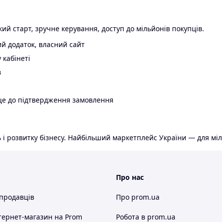
ий старт, зручне керування, доступ до мільйонів покупців.
й додаток, власний сайт
 кабінеті
в
ще до підтвердження замовлення
 і розвитку бізнесу. Найбільший маркетплейс України — для міл
Про нас
 продавців
Про prom.ua
тернет-магазин
на Prom
Робота в prom.ua