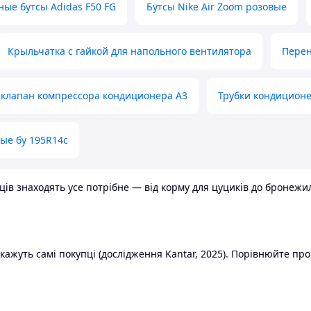
ные бутсы Adidas F50 FG
Бутсы Nike Air Zoom розовые
Крыльчатка с гайкой для напольного вентилятора
Перен
клапан компрессора кондиционера А3
Трубки кондицион
ые бу 195R14c
в знаходять усе потрібне — від корму для цуциків до бронежилет
ажуть самі покупці (дослідження Kantar, 2025). Порівнюйте пропо