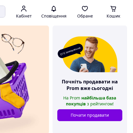
Кабінет
Сповіщення
Обране
Кошик
О! Є замовлення
Почніть продавати на
Prom
вже сьогодні
На
Prom
найбільша база
покупців
з рейтингом
!
Почати продавати