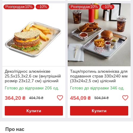
Розпродаж10%
–10%
Розпродаж10%
–10%
Деко/піднос алюмінієве
Таця/протинь алюмінієва для
25,5х15,3х2,6 см (внутрішній
подавання страв 330х240 мм
розмір 23х12,7 см) цілісний
(33х24х2,5 см) цілісний
Kaap-prof
Готово до відправки 206 од.
Готово до відправки 346 од.
364,20
454,09
₴
₴
404,76 ₴
504,34 ₴
Купити
Купити
Про нас