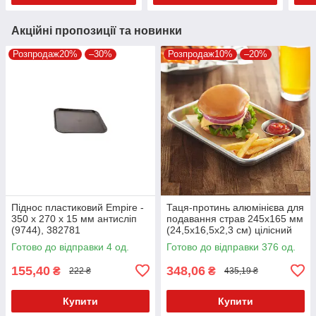
Акційні пропозиції та новинки
Розпродаж20%
–30%
Розпродаж10%
–20%
Піднос пластиковий Empire -
Таця-протинь алюмінієва для
350 x 270 x 15 мм антисліп
подавання страв 245х165 мм
(9744), 382781
(24,5х16,5х2,3 см) цілісний
Готово до відправки 4 од.
Готово до відправки 376 од.
155,40
348,06
₴
₴
222 ₴
435,19 ₴
Купити
Купити