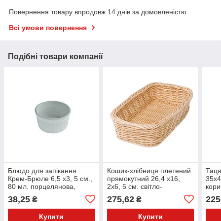
Повернення товару впродовж 14 днів за домовленістю
Всі умови повернення
Подібні товари компанії
Блюдо для запікання
Кошик-хлібниця плетений
Таця
Крем-Брюле 6,5 х3, 5 см.,
прямокутний 26,4 х16,
35х4
80 мл. порцелянова,
2х6, 5 см. світло-
кори
кругла, біла Cafe time,
коричневий,
38,25
275,62
225
₴
₴
FoREST
поліротанговий FoREST
521307
Купити
Купити