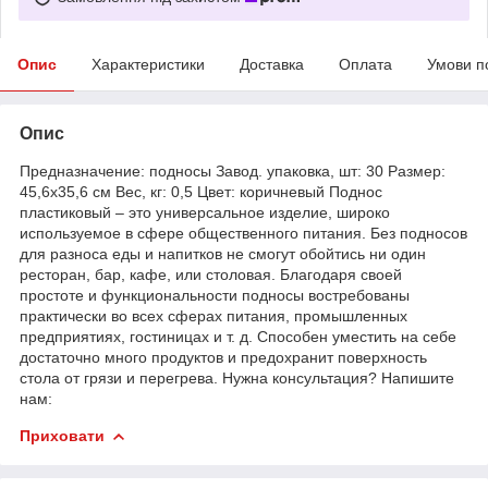
Опис
Характеристики
Доставка
Оплата
Умови п
Опис
Предназначение: подносы Завод. упаковка, шт: 30 Размер:
45,6х35,6 см Вес, кг: 0,5 Цвет: коричневый Поднос
пластиковый – это универсальное изделие, широко
используемое в сфере общественного питания. Без подносов
для разноса еды и напитков не смогут обойтись ни один
ресторан, бар, кафе, или столовая. Благодаря своей
простоте и функциональности подносы востребованы
практически во всех сферах питания, промышленных
предприятиях, гостиницах и т. д. Способен уместить на себе
достаточно много продуктов и предохранит поверхность
стола от грязи и перегрева. Нужна консультация? Напишите
нам:
Приховати