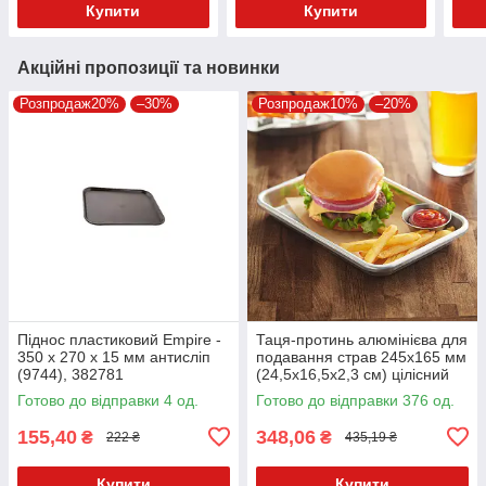
Купити
Купити
Акційні пропозиції та новинки
Розпродаж20%
–30%
Розпродаж10%
–20%
Піднос пластиковий Empire -
Таця-протинь алюмінієва для
350 x 270 x 15 мм антисліп
подавання страв 245х165 мм
(9744), 382781
(24,5х16,5х2,3 см) цілісний
Готово до відправки 4 од.
Готово до відправки 376 од.
155,40
348,06
₴
₴
222 ₴
435,19 ₴
Купити
Купити