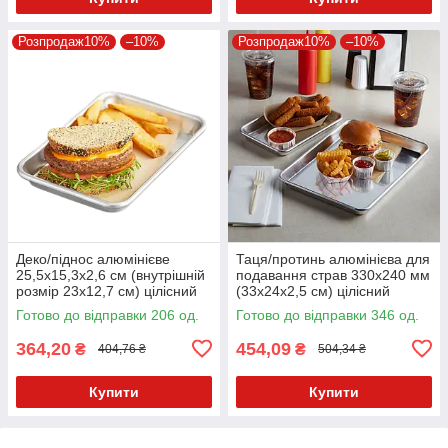
Розпродаж10%
–10%
Розпродаж10%
–10%
Деко/піднос алюмінієве
Таця/протинь алюмінієва для
25,5х15,3х2,6 см (внутрішній
подавання страв 330х240 мм
розмір 23х12,7 см) цілісний
(33х24х2,5 см) цілісний
Kaap-prof
Готово до відправки 206 од.
Готово до відправки 346 од.
364,20
454,09
₴
₴
404,76 ₴
504,34 ₴
Купити
Купити