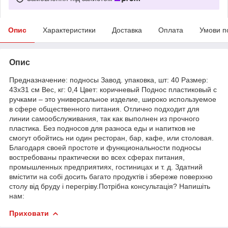
Опис
Характеристики
Доставка
Оплата
Умови п
Опис
Предназначение: подносы Завод. упаковка, шт: 40 Размер:
43х31 см Вес, кг: 0,4 Цвет: коричневый Поднос пластиковый с
ручками – это универсальное изделие, широко используемое
в сфере общественного питания. Отлично подходит для
линии самообслуживания, так как выполнен из прочного
пластика. Без подносов для разноса еды и напитков не
смогут обойтись ни один ресторан, бар, кафе, или столовая.
Благодаря своей простоте и функциональности подносы
востребованы практически во всех сферах питания,
промышленных предприятиях, гостиницах и т. д. Здатний
вмістити на собі досить багато продуктів і збереже поверхню
столу від бруду і перегріву.Потрібна консультація? Напишіть
нам:
Приховати