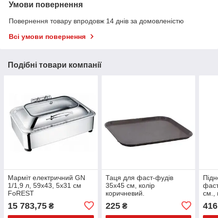
Умови повернення
Повернення товару впродовж 14 днів за домовленістю
Всі умови повернення
Подібні товари компанії
Марміт електричний GN
Таця для фаст-фудів
Підн
1/1,9 л, 59х43, 5х31 см
35х45 см, колір
фаст
FoREST
коричневий.
см.,
15 783,75
225
416
₴
₴