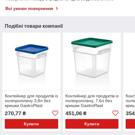
Всі умови повернення
Подібні товари компанії
Контейнер для продуктів із
Контейнер для продуктів із
Конт
поліпропілену 3,8л без
поліпропілену, 7,6л без
полі
кришки GastroPlast
кришки GastroPlast
криш
270,77
451,06
354
₴
₴
Купити
Купити