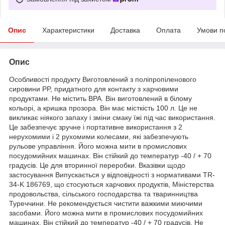
Опис
Характеристики
Доставка
Оплата
Умови п
Опис
Особливості продукту Виготовлений з поліпропіленового
сировини PP, придатного для контакту з харчовими
продуктами. Не містить BPA. Він виготовлений в білому
кольорі, а кришка прозора. Він має місткість 100 л. Це не
викликає ніякого запаху і зміни смаку їжі під час використання.
Це забезпечує зручне і портативне використання з 2
нерухомими і 2 рухомими колесами, які забезпечують
рульове управління. Його можна мити в промислових
посудомийних машинах. Він стійкий до температур -40 / + 70
градусів. Це для вторинної переробки. Вказівки щодо
застосування Випускається у відповідності з нормативами TR-
34-K 186769, що стосуються харчових продуктів, Міністерства
продовольства, сільського господарства та тваринництва
Туреччини. Не рекомендується чистити важкими миючими
засобами. Його можна мити в промислових посудомийних
машинах. Він стійкий до температур -40 / + 70 градусів. Не