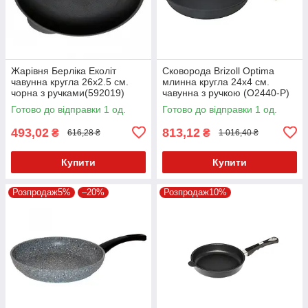
Жарівня Берліка Еколіт
Сковорода Brizoll Optima
чавунна кругла 26х2.5 см.
млинна кругла 24х4 см.
чорна з ручками(592019)
чавунна з ручкою (О2440-Р)
Готово до відправки 1 од.
Готово до відправки 1 од.
493,02
813,12
₴
₴
616,28 ₴
1 016,40 ₴
Купити
Купити
Розпродаж5%
–20%
Розпродаж10%