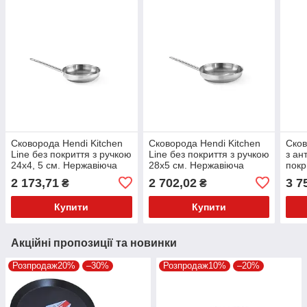
Сковорода Hendi Kitchen
Сковорода Hendi Kitchen
Сков
Line без покриття з ручкою
Line без покриття з ручкою
з ан
24х4, 5 см. Нержавіюча
28х5 см. Нержавіюча
пок
сталь (83850)
сталь (838600)
24х4
2 173,71
2 702,02
3 7
₴
₴
стал
Купити
Купити
Акційні пропозиції та новинки
Розпродаж20%
–30%
Розпродаж10%
–20%