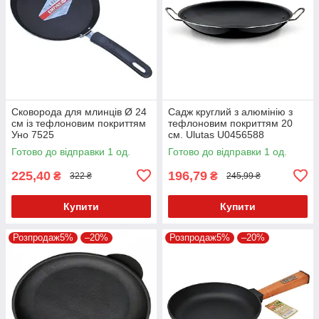
Сковорода для млинців Ø 24
Садж круглий з алюмінію з
см із тефлоновим покриттям
тефлоновим покриттям 20
Уно 7525
см. Ulutas U0456588
Готово до відправки 1 од.
Готово до відправки 1 од.
225,40
196,79
₴
₴
322 ₴
245,99 ₴
Купити
Купити
Розпродаж5%
–20%
Розпродаж5%
–20%