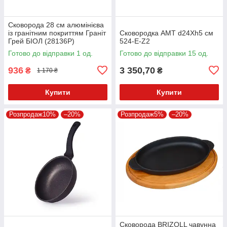
Сковорода 28 см алюмінієва
із гранітним покриттям Граніт
Сковородка AMT d24Xh5 см
Грей БІОЛ (28136Р)
524-E-Z2
Готово до відправки 1 од.
Готово до відправки 15 од.
936
3 350,70
₴
₴
1 170 ₴
Купити
Купити
Розпродаж10%
–20%
Розпродаж5%
–20%
Сковорода BRIZOLL чавунна