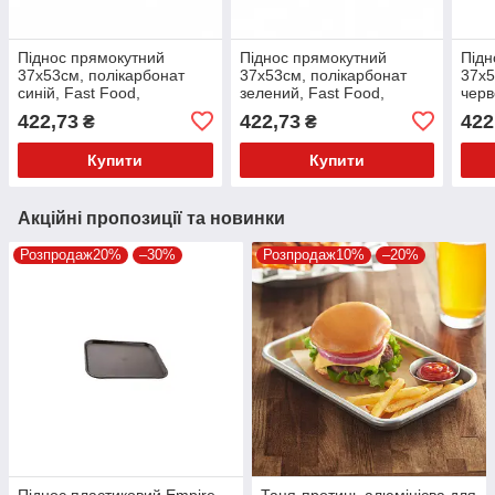
Піднос прямокутний
Піднос прямокутний
Підн
37х53см, полікарбонат
37х53см, полікарбонат
37х5
синій, Fast Food,
зелений, Fast Food,
черв
GastroPlast
GastroPlast
Gast
422,73
422,73
422
₴
₴
Купити
Купити
Акційні пропозиції та новинки
Розпродаж20%
–30%
Розпродаж10%
–20%
Піднос пластиковий Empire -
Таця-протинь алюмінієва для