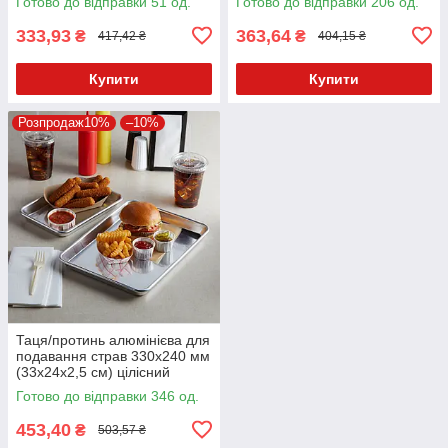
Готово до відправки 51 од.
Готово до відправки 206 од.
333,93
363,64
₴
₴
417,42 ₴
404,15 ₴
Купити
Купити
Розпродаж10%
–10%
Таця/протинь алюмінієва для
подавання страв 330х240 мм
(33х24х2,5 см) цілісний
Готово до відправки 346 од.
453,40
₴
503,57 ₴