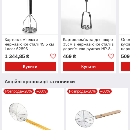
Картоплем'ялка з
Картоплем'ялка для пюре
Опо
нержавіючої сталі 45.5 см
35см з нержавіючої сталі з
кухо
Lacor 62896
дерев'яною ручкою HP-8-
нерж
47
дере
1 344,85
469
509
₴
₴
45
Купити
Купити
Акційні пропозиції та новинки
Розпродаж20%
–30%
Розпродаж20%
–30%