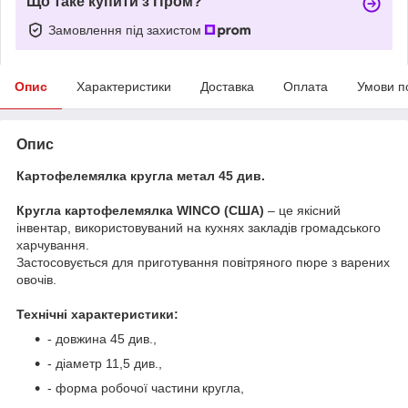
Що таке купити з Пром?
Замовлення під захистом
Опис
Характеристики
Доставка
Оплата
Умови п
Опис
Картофелемялка кругла метал 45 див.
Кругла картофелемялка WINCO (США)
– це якісний
інвентар, використовуваний на кухнях закладів громадського
харчування.
Застосовується для приготування повітряного пюре з варених
овочів.
Технічні характеристики:
- довжина 45 див.,
- діаметр 11,5 див.,
- форма робочої частини кругла,