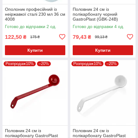
Ополоник професійний із
Половник 24 см із
неіржавкої сталі 230 мл 36 см
полікарбонату чорний
4008
GastroPlast (GBK-24B)
Готово до відправки 2 од.
Готово до відправки 4 од.
122,50
79,43
₴
₴
175 ₴
99,13 ₴
Купити
Купити
Розпродаж10%
–20%
Розпродаж10%
–20%
Половник 24 см із
Половник 24 см із
полікарбонату GastroPlast
полікарбонату GastroPlast