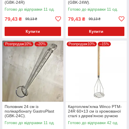
(GBK-24R)
(GBK-24W).
Готово до відправки 11 од.
Готово до відправки 11 од.
79,43
79,43
₴
₴
99,13 ₴
99,13 ₴
Купити
Купити
Розпродаж10%
–20%
Розпродаж10%
–15%
Половник 24 см із
Картоплем'ялка Winco PTM-
полікарбонату GastroPlast
24R 60×13 см із хромованої
(GBK-24С).
сталі з дерев'яною ручкою
Готово до відправки 11 од.
Готово до відправки 42 од.