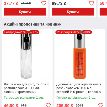
37,77
89,73
56,
₴
₴
44,44 ₴
Купити
Купити
Акційні пропозиції та новинки
Розпродаж20%
–30%
Розпродаж20%
–30%
Диспенсер для оцту та олії з
Диспенсер для оцту та олії з
розпилювачем 100 мл
розпилювачем 100 мл
скляний хромований
скляний із мірною шкалою в
чохлі
Готово до відправки 1 од.
Готово до відправки 2 од.
46,90
205,80
₴
₴
67 ₴
294 ₴