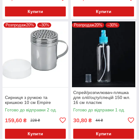
Купити
Купити
Розпродаж20%
–30%
Розпродаж20%
–30%
Спрей/розпилювач-пляшка
Сирниця з ручкою та
для олії/оцту/спецій 150 мл.
кришкою 10 см Empire
16 см пластик
Готово до відправки 2 од.
Готово до відправки 1 од.
159,60
30,80
₴
₴
228 ₴
44 ₴
Купити
Купити