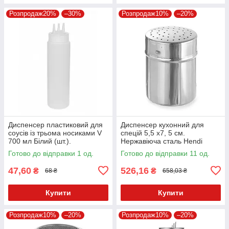
Розпродаж20%
–30%
Розпродаж10%
–20%
Диспенсер пластиковий для
Диспенсер кухонний для
соусів із трьома носиками V
спецій 5,5 х7, 5 см.
700 мл Білий (шт.).
Нержавіюча сталь Hendi
Готово до відправки 1 од.
Готово до відправки 11 од.
47,60
526,16
₴
₴
68 ₴
658,03 ₴
Купити
Купити
Розпродаж10%
–20%
Розпродаж10%
–20%