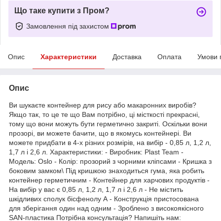
Що таке купити з Пром?
Замовлення під захистом
Опис
Характеристики
Доставка
Оплата
Умови 
Опис
Ви шукаєте контейнер для рису або макаронних виробів?
Якщо так, то це те що Вам потрібно, ці місткості прекрасні,
тому що вони можуть бути герметично закриті. Оскільки вони
прозорі, ви можете бачити, що в якомусь контейнері. Ви
можете придбати в 4-х різних розмірів, на вибір - 0,85 л, 1,2 л,
1,7 л і 2,6 л. Характеристики: - Виробник: Plast Team -
Модель: Oslo - Колір: прозорий з чорними кліпсами - Кришка з
боковим замком\ Під кришкою знаходиться гума, яка робить
контейнер герметичним - Контейнер для харчових продуктів -
На вибір у вас є 0,85 л, 1,2 л, 1,7 л і 2,6 л - Не містить
шкідливих сполук бісфенолу А - Конструкція пристосована
для зберігання один над одним - Зроблено з високоякісного
SAN-пластика Потрібна консультація? Напишіть нам: