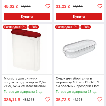
45,02
31,23
₴
₴
56,28 ₴
39,04 ₴
Купити
Купити
Розпродаж10%
–20%
Розпродаж10%
–20%
Місткість для сипучих
Судок для зберігання в
продуктів з дозатором 2,6л.
морозилці 400 мл 19х9х3, 9
21х9, 5х24 см пластиковий
см овальний прозорий Plast
Team Helsinki 1502.1
Готово до відправки 1 од.
Готово до відправки 13 од.
386,11
35,72
₴
₴
482,64 ₴
44,65 ₴