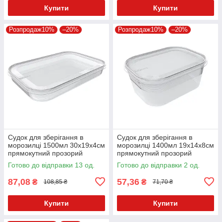
Купити
Купити
Розпродаж10%
–20%
Розпродаж10%
–20%
Судок для зберігання в
Судок для зберігання в
морозилці 1500мл 30х19х4см
морозилці 1400мл 19х14х8см
прямокутний прозорий
прямокутний прозорий
PlastTeam Helsinki1509.1
PlastTeam Helsinki1506.1
Готово до відправки 13 од.
Готово до відправки 2 од.
87,08
57,36
₴
₴
108,85 ₴
71,70 ₴
Купити
Купити