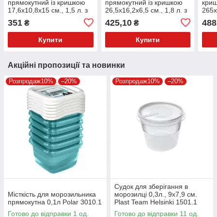
прямокутний із кришкою
прямокутний із кришкою
криш
17,6х10,8х15 см., 1,5 л. з
26,5х16,2х6,5 см., 1,8 л. з
265х
поліпропілену Araven
поліпропілену Araven
полі
351
425,10
488
₴
₴
Купити
Купити
Акційні пропозиції та новинки
Розпродаж10%
–20%
Розпродаж10%
–20%
Судок для зберігання в
Місткість для морозильника
морозилці 0,3л., 9х7,9 см.
прямокутна 0,1л Polar 3010.1
Plast Team Helsinki 1501.1
Готово до відправки 1 од.
Готово до відправки 11 од.