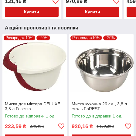
131,46
970,89
459
₴
₴
Купити
Купити
Акційні пропозиції та новинки
Розпродаж10%
–20%
Розпродаж10%
–20%
Миска для міксера DELUXE
Миска кухонна 26 см., 3,8 л.
3,5 л Розетка
сталь FoREST
Готово до відправки 1 од.
Готово до відправки 1 од.
223,59
920,16
₴
₴
279,49 ₴
1 150,20 ₴