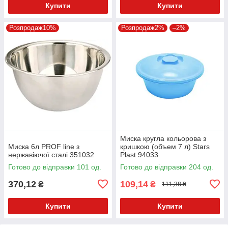
Купити
Купити
Розпродаж10%
Розпродаж2%
–2%
Миска кругла кольорова з
Миска 6л PROF line з
кришкою (объем 7 л) Stars
нержавіючої сталі 351032
Plast 94033
Готово до відправки 101 од.
Готово до відправки 204 од.
370,12
109,14
₴
₴
111,38 ₴
Купити
Купити