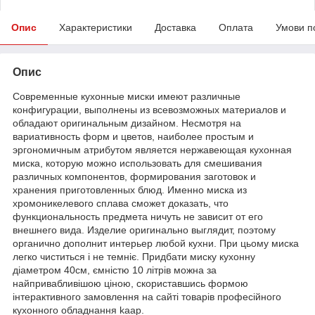
Опис
Характеристики
Доставка
Оплата
Умови п
Опис
Современные кухонные миски имеют различные
конфигурации, выполнены из всевозможных материалов и
обладают оригинальным дизайном. Несмотря на
вариативность форм и цветов, наиболее простым и
эргономичным атрибутом является нержавеющая кухонная
миска, которую можно использовать для смешивания
различных компонентов, формирования заготовок и
хранения приготовленных блюд. Именно миска из
хромоникелевого сплава сможет доказать, что
функциональность предмета ничуть не зависит от его
внешнего вида. Изделие оригинально выглядит, поэтому
органично дополнит интерьер любой кухни. При цьому миска
легко чиститься і не темніє. Придбати миску кухонну
діаметром 40см, ємністю 10 літрів можна за
найпривабливішою ціною, скориставшись формою
інтерактивного замовлення на сайті товарів професійного
кухонного обладнання kaap.