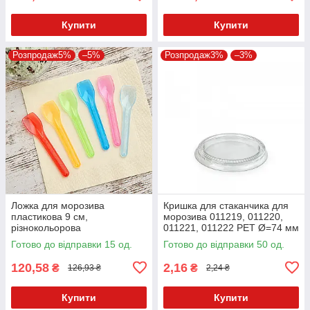
Купити
Купити
Розпродаж5%
–5%
Розпродаж3%
–3%
Ложка для морозива
Кришка для стаканчика для
пластикова 9 см,
морозива 011219, 011220,
різнокольорова
011221, 011222 PET Ø=74 мм
напівпрозора, 100 шт,
Прозора
Готово до відправки 15 од.
Готово до відправки 50 од.
одноразова
120,58
2,16
₴
₴
126,93 ₴
2,24 ₴
Купити
Купити