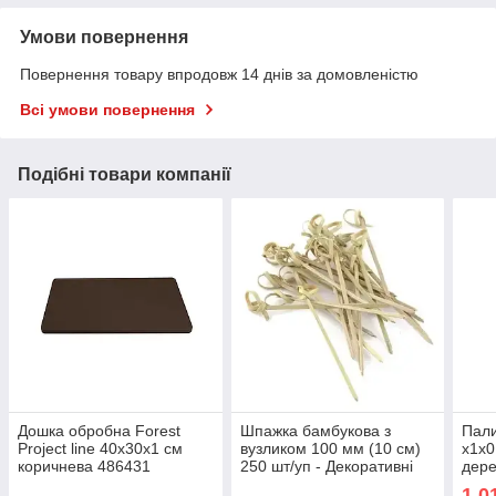
Умови повернення
Повернення товару впродовж 14 днів за домовленістю
Всі умови повернення
Подібні товари компанії
Дошка обробна Forest
Шпажка бамбукова з
Пали
Project line 40х30х1 см
вузликом 100 мм (10 см)
х1х0
коричнева 486431
250 шт/уп - Декоративні
дере
еко-піки для канапе та
1 0