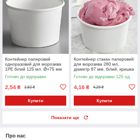
Контейнер паперовий
Контейнер стакан паперовий
одноразовий для морозива
для морозива 280 мл,
1РЕ білий 125 мл. Ǿ=75 мм
діаметр 87 мм, білий, кришка
H=50 мм (Кришка з ложкою
окремо 011592 011592п
Готово до відправки
Готово до відправки 125 од.
011574, Icecream7)
2,54
4,16
₴
₴
2,62 ₴
4,29 ₴
Купити
Купити
Показати ще
Про нас