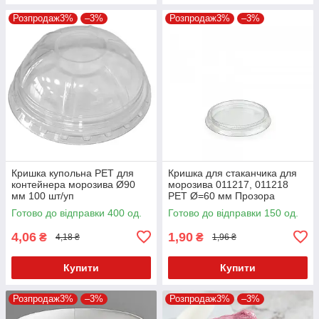
Розпродаж3%
–3%
Розпродаж3%
–3%
Кришка купольна PET для
Кришка для стаканчика для
контейнера морозива Ø90
морозива 011217, 011218
мм 100 шт/уп
PET Ø=60 мм Прозора
Готово до відправки 400 од.
Готово до відправки 150 од.
4,06
1,90
₴
₴
4,18 ₴
1,96 ₴
Купити
Купити
Розпродаж3%
–3%
Розпродаж3%
–3%