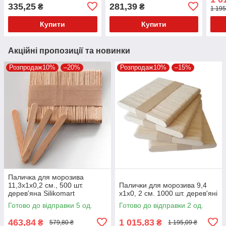
фуршету
335,25
281,39
₴
₴
1 195
Купити
Купити
Акційні пропозиції та новинки
Розпродаж10%
–20%
Розпродаж10%
–15%
Паличка для морозива
11,3x1х0,2 см., 500 шт.
Палички для морозива 9,4
дерев'яна Silikomart
х1х0, 2 см. 1000 шт. дерев'яні
Готово до відправки 5 од.
Готово до відправки 2 од.
463,84
1 015,83
₴
₴
579,80 ₴
1 195,09 ₴