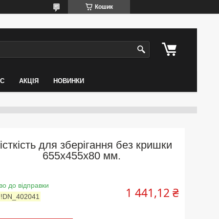
Кошик
АС
АКЦІЯ
НОВИНКИ
істкість для зберігання без кришки
655х455х80 мм.
во до відправки
1 441,12 ₴
:
!DN_402041