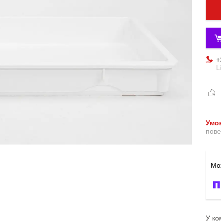
+
L
пове
У ко