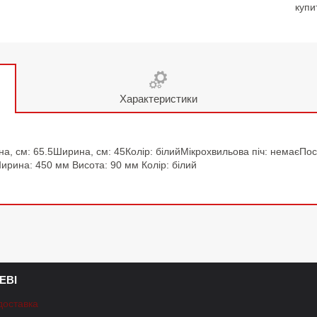
купи
Характеристики
ина, см: 65.5Ширина, см: 45Колір: білийМікрохвильова піч: немаєП
ирина: 450 мм Висота: 90 мм Колір: білий
ЕВІ
доставка