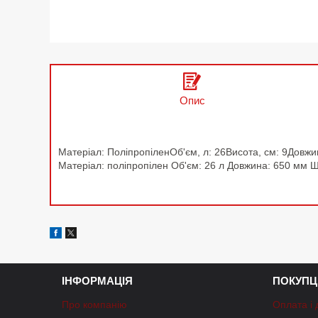
Опис
Матеріал: ПоліпропіленОб'єм, л: 26Висота, см: 9Довж
Матеріал: поліпропілен Об'єм: 26 л Довжина: 650 мм Ш
ІНФОРМАЦІЯ
ПОКУПЦ
Про компанію
Оплата і 