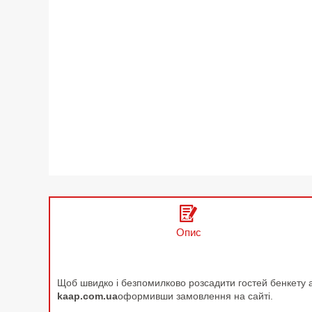
Опис
Щоб швидко і безпомилково розсадити гостей бенкету аб
kaap.com.ua
оформивши замовлення на сайті.