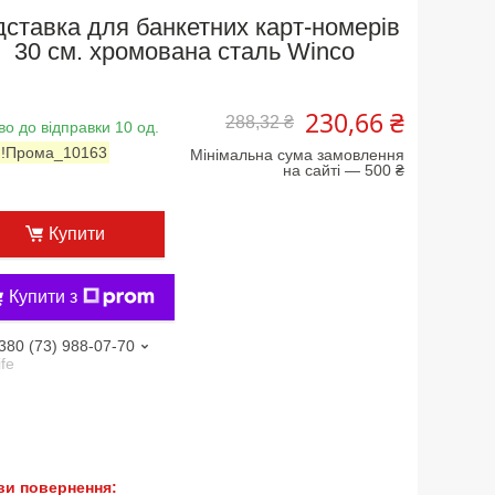
дставка для банкетних карт-номерів
30 см. хромована сталь Winco
230,66 ₴
288,32 ₴
во до відправки 10 од.
:
!Прома_10163
Мінімальна сума замовлення
на сайті — 500 ₴
Купити
Купити з
380 (73) 988-07-70
ife