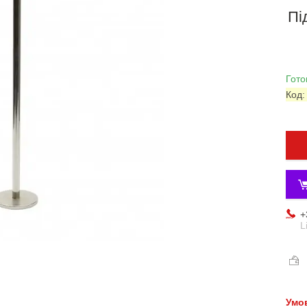
Пі
Гото
Код
+
L