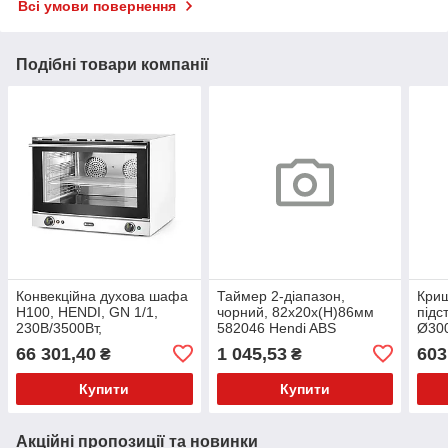
Всі умови повернення
Подібні товари компанії
Конвекційна духова шафа
Таймер 2-діапазон,
Криш
H100, HENDI, GN 1/1,
чорний, 82x20x(H)86мм
підс
230В/3500Вт,
582046 Hendi ABS
Ø300
699x608x(H)550мм
(Acrylonitril-butadieen-
плас
66 301,40
1 045,53
603
₴
₴
229880 Hendi
styrene)
Купити
Купити
Акційні пропозиції та новинки