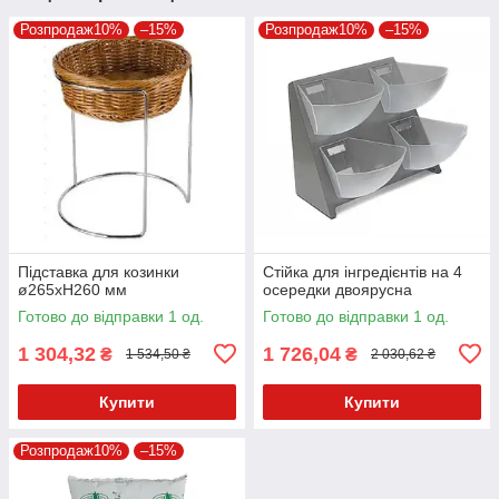
Розпродаж10%
–15%
Розпродаж10%
–15%
Підставка для козинки
Стійка для інгредієнтів на 4
ø265хH260 мм
осередки двоярусна
Готово до відправки 1 од.
Готово до відправки 1 од.
1 304,32
1 726,04
₴
₴
1 534,50 ₴
2 030,62 ₴
Купити
Купити
Розпродаж10%
–15%