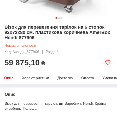
Візок для перевезення тарілок на 6 стопок
93х72х80 см. пластикова коричнева AmerBox
Hendi 877906
Немає в наявності
Код: !Хенди_877906
Роздріб
59 875,10
₴
Опис
Характеристики
Доставка
Оплата
Умови п
Опис
Візок для перевезення тарілок, шт Виробник: Hendi; Країна
виробник: Польща