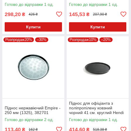
Готово до відправки 1 од.
Готово до відправки 1 од.
298,20
145,53
₴
₴
426 ₴
207,90 ₴
Купити
Купити
Розпродаж20%
–30%
Розпродаж10%
–20%
Піднос для офіціанта з
Піднос нержавіючий Empire -
поліпропілену ковзний
250 мм (1325), 382701
чорний 41 см. круглий Hendi
Готово до відправки 2 од.
Готово до відправки 1 од.
113,40
414,60
₴
₴
162 ₴
518,38 ₴