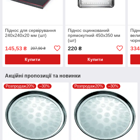
Піднос для сервірування
Піднос оцинкований
Підн
240х240х20 мм (шт)
прямокутний 450х350 мм
вели
(шт)
чор
145,53
220
334
₴
₴
207,90 ₴
Купити
Купити
Акційні пропозиції та новинки
Розпродаж20%
–30%
Розпродаж20%
–30%