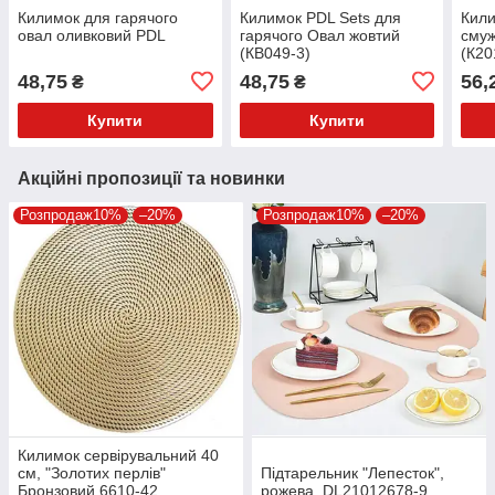
Килимок для гарячого
Килимок PDL Sets для
Кили
овал оливковий PDL
гарячого Овал жовтий
смуж
(КВ049-3)
(К20
48,75
48,75
56,
₴
₴
Купити
Купити
Акційні пропозиції та новинки
Розпродаж10%
–20%
Розпродаж10%
–20%
Килимок сервірувальний 40
см, "Золотих перлів"
Підтарельник "Лепесток",
Бронзовий 6610-42
рожева, DL21012678-9